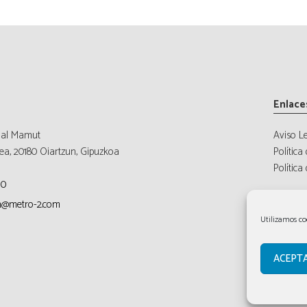
Enlace
ial Mamut
Aviso L
ea, 20180 Oiartzun, Gipuzkoa
Política
Política
10
n@metro-2.com
Utilizamos co
ACEPT