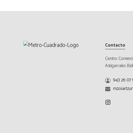
Contacto
Centro Comerc
Astigarrako Bid
943 26 07 
m2oiartzu