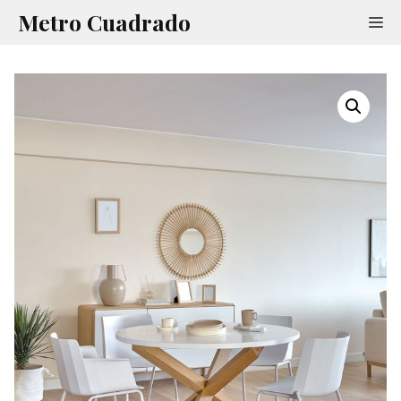
Saltar
Metro Cuadrado
Me
al
contenido