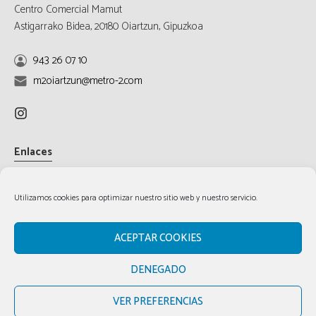
Centro Comercial Mamut
Astigarrako Bidea, 20180 Oiartzun, Gipuzkoa
943 26 07 10
m2oiartzun@metro-2.com
Enlaces
Aviso Legal
Utilizamos cookies para optimizar nuestro sitio web y nuestro servicio.
Política de cookies
Política de privacidad
ACEPTAR COOKIES
DENEGADO
VER PREFERENCIAS