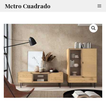
Saltar
Metro Cuadrado
Me
al
contenido