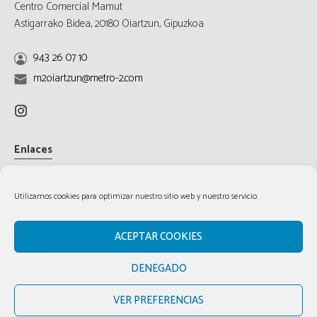
Centro Comercial Mamut
Astigarrako Bidea, 20180 Oiartzun, Gipuzkoa
943 26 07 10
m2oiartzun@metro-2.com
Enlaces
Aviso Legal
Política de cookies
Utilizamos cookies para optimizar nuestro sitio web y nuestro servicio.
Política de privacidad
ACEPTAR COOKIES
DENEGADO
VER PREFERENCIAS