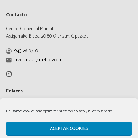
Contacto
Centro Comercial Mamut
Astigarrako Bidea, 20180 Oiartzun, Gipuzkoa
943 26 07 10
m2oiartzun@metro-2.com
Enlaces
Aviso Legal
Utilizamos cookies para optimizar nuestro sitio web y nuestro servicio.
Política de cookies
Política de privacidad
ACEPTAR COOKIES